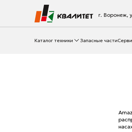
г. Воронеж, 
Каталог техники
Запасные части
Серви
Amaz
расп
наса