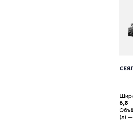
СЕЯ
Шири
6,8
Объё
(л)