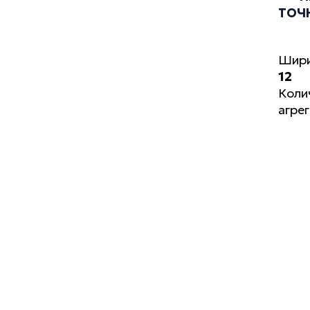
ТОЧ
Шири
12
Коли
агре