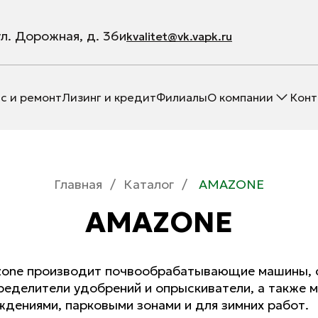
ул. Дорожная, д. 36и
kvalitet@vk.vapk.ru
с и ремонт
Лизинг и кредит
Филиалы
О компании
Конт
Главная
/
Каталог
/
AMAZONE
AMAZONE
one производит почвообрабатывающие машины, се
ределители удобрений и опрыскиватели, а также 
ждениями, парковыми зонами и для зимних работ.