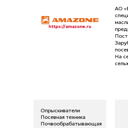
АО «
спец
масл
https://amazone.ru
пред
Пост
Зару
посе
На с
сель
Опрыскиватели
Посевная техника
Почвообрабатывающая