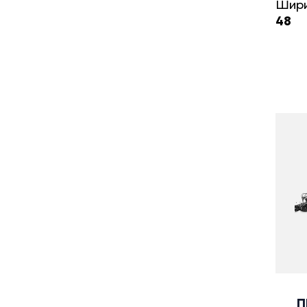
Шири
48
П