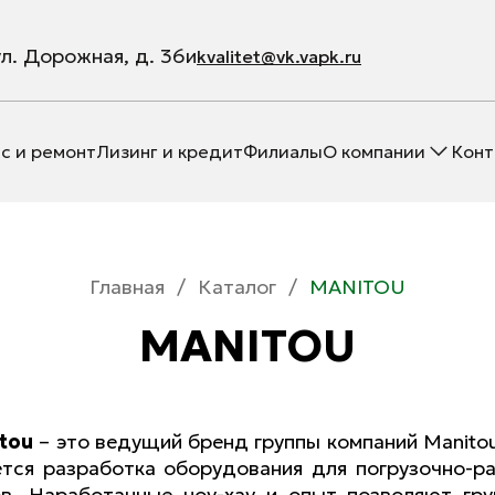
ул. Дорожная, д. 36и
kvalitet@vk.vapk.ru
с и ремонт
Лизинг и кредит
Филиалы
О компании
Конт
Главная
/
Каталог
/
МANITOU
МANITOU
tou
– это ведущий бренд группы компаний Manito
ется разработка оборудования для погрузочно-р
ов. Наработанные ноу-хау и опыт позволяют гру