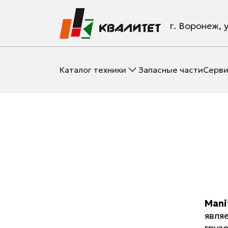
г. Воронеж, 
Каталог техники
Запасные части
Серви
Mani
явля
груз