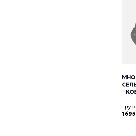
МНО
СЕЛ
КО
Груз
1695