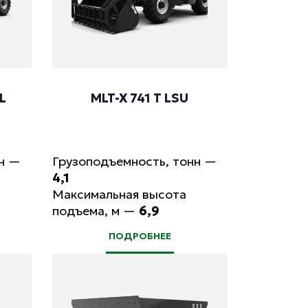
+L
MLT-X 741 T LSU
н
—
Грузоподъемность, тонн
—
4,1
Максимальная высота
подъема, м
—
6,9
ПОДРОБНЕЕ