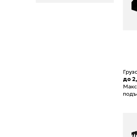
Груз
до 2
Макс
подъ