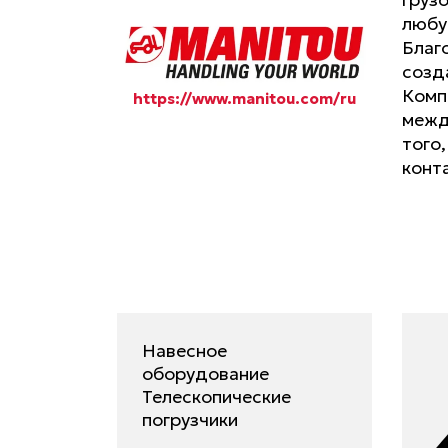
любу
Благ
созд
Комп
https://www.manitou.com/ru
межд
того
конт
Навесное
оборудование
Телескопические
погрузчики