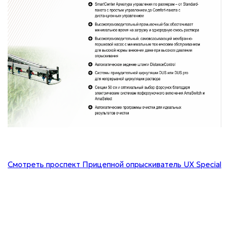
Смотреть проспект Прицепной опрыскиватель UX Special