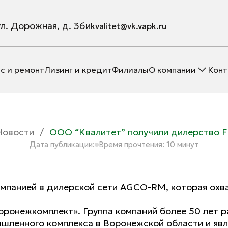
ул. Дорожная, д. 36и
kvalitet@vk.vapk.ru
с и ремонт
Лизинг и кредит
Филиалы
О компании
Конт
Новости
/
ООО “Квалитет” получили дилерство Fe
Дата публикации:
Время прочтения: 10 минут
мпанией в дилерской сети AGCO-RM, которая охва
оронежкомплект». Группа компаний более 50 лет р
ышленного комплекса в Воронежской области и яв