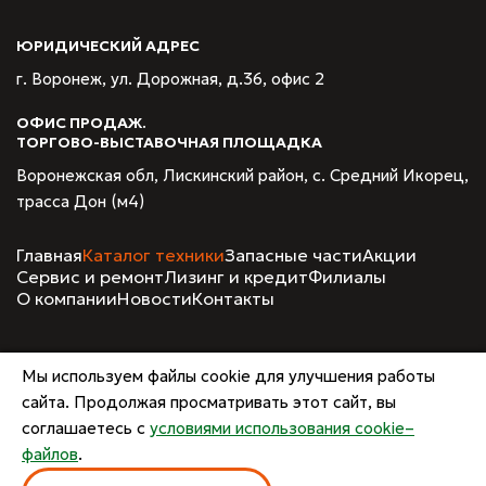
ЮРИДИЧЕСКИЙ АДРЕС
г. Воронеж, ул. Дорожная, д.36, офис 2
ОФИС ПРОДАЖ.
ТОРГОВО-ВЫСТАВОЧНАЯ ПЛОЩАДКА
Воронежская обл, Лискинский район, с. Средний Икорец,
трасса Дон (м4)
Главная
Каталог техники
Запасные части
Акции
Сервис и ремонт
Лизинг и кредит
Филиалы
О компании
Новости
Контакты
Copyright © ООО Квалитет, 2026
Мы используем файлы cookie для улучшения работы
Создание и продвижение сайтов
сайта. Продолжая просматривать этот сайт, вы
Team-B
Правила использования сайта
соглашаетесь с
условиями использования cookie–
Политика в отношении обработки персональных данных
файлов
.