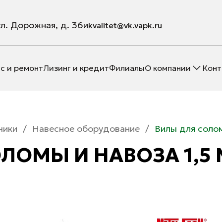
ул. Дорожная, д. 36и
kvalitet@vk.vapk.ru
с и ремонт
Лизинг и кредит
Филиалы
О компании
Конт
чики
/
Навесное оборудование
/
Вилы для соло
ЛОМЫ И НАВОЗА 1,5 